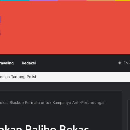
raveling
Redaksi
Fol
Preman Tantang Polisi
Bekas Bioskop Permata untuk Kampanye Anti-Perundungan
akan Baliho Bekas