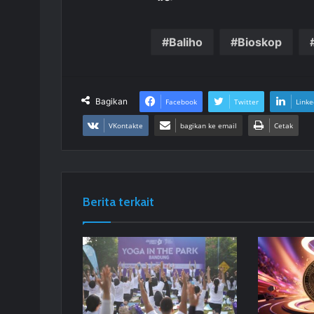
Baliho
Bioskop
Bagikan
Facebook
Twitter
Linke
VKontakte
bagikan ke email
Cetak
Berita terkait