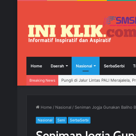
Home
Daerah
Nasional
SerbaSerbi
T
Pungli di Jalur Lintas PALI Merajalela, 
Breaking News
Home
/
Nasional
/
Seniman Jogja Gunakan Baliho 
Nasional
Seni
SerbaSerbi
Seniman Jogja Gun