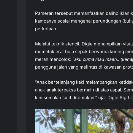
Pameran tersebut memanfaatkan baliho iklan 
kampanye sosial mengenai perundungan (bully
perkotaan.
Melalui teknik stencil, Digie menampilkan vis
memeluk erat bola sepak berwarna kuning meny
merah mencolok:
“aku cuma mau maen.. (kenap
pengguna jalan yang melintas di kawasan proto
“Anak bertelanjang kaki melambangkan ketidak
anak-anak terpaksa bermain di atas aspal. Se
kini semakin sulit ditemukan,” ujar Digie Sigi