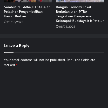
Sambut Idul Adha, PTBA Gelar
Bangun Ekonomi Lokal
Pelatihan Penyembelihan
Berkelanjutan, PTBA
Hewan Kurban
Tingkatkan Kompetensi
Kelompok Budidaya Itik Petelur
20/06/2023
08/06/2026
Leave a Reply
Your email address will not be published.
Required fields are
marked
*
C
o
m
m
e