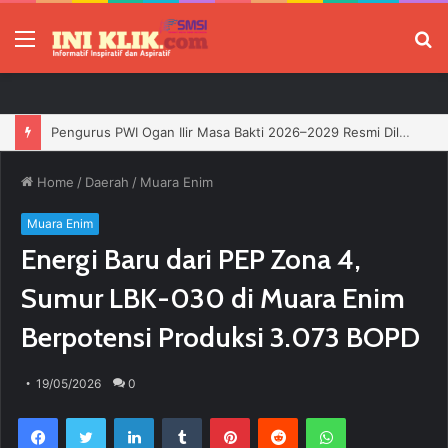
Menu
P
Jelang HUT RI, 3 Sumur Infill Baru di Zona 4 Dukung Kedaulatan Energi
Home
/
Daerah
/
Muara Enim
Muara Enim
Energi Baru dari PEP Zona 4,
Sumur LBK-030 di Muara Enim
Berpotensi Produksi 3.073 BOPD
19/05/2026
0
Facebook
Twitter
LinkedIn
Tumblr
Pinterest
Reddit
WhatsApp