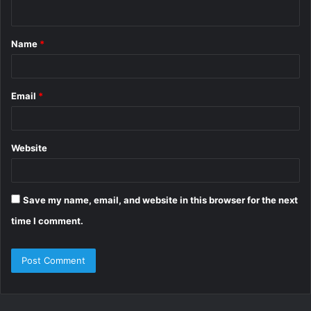
n
t
Name
*
*
Email
*
Website
Save my name, email, and website in this browser for the next
time I comment.