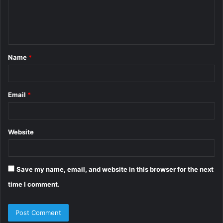
e
n
t
Name
*
*
Email
*
Website
Save my name, email, and website in this browser for the next
time I comment.