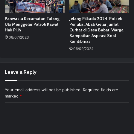
Panwaslu Kecamatan Talang
Jelang Pilkada 2024, Polsek
Ubi Menggelar Patroli Kawal
Penukal Abab Gelar Jum’at
Hak Pilih
Curhat di Desa Babat, Warga
Sampaikan Aspirasi Soal
08/07/2023
Kamtibmas
06/09/2024
Leave a Reply
Your email address will not be published.
Required fields are
marked
*
C
o
m
m