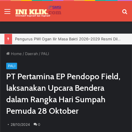
Menu
P
Pengurus PWI Ogan Ilir Masa Bakti 2026–2029 Resmi Dilantik, Siap Perkuat Profesionalisme Wartawan
Home
/
Daerah
/
PALI
PALI
PT Pertamina EP Pendopo Field,
laksanakan Upcara Bendera
dalam Rangka Hari Sumpah
Pemuda 28 Oktober
28/10/2024
0