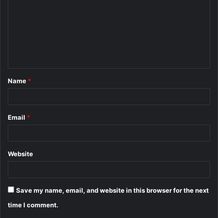
m
m
e
n
t
Name
*
*
Email
*
Website
Save my name, email, and website in this browser for the next
time I comment.