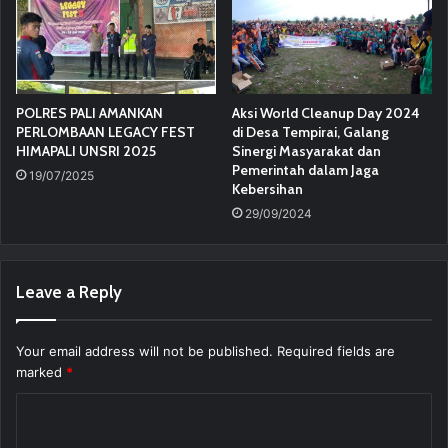
POLRES PALI AMANKAN
Aksi World Cleanup Day 2024
PERLOMBAAN LEGACY FEST
di Desa Tempirai, Galang
HIMAPALI UNSRI 2025
Sinergi Masyarakat dan
Pemerintah dalam Jaga
19/07/2025
Kebersihan
29/09/2024
Leave a Reply
Your email address will not be published.
Required fields are
marked
*
C
o