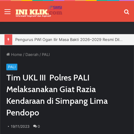
Menu
P
Pengurus PWI Ogan Ilir Masa Bakti 2026–2029 Resmi Dilantik, Siap Perkuat Profesionalisme Wartawan
Home
/
Daerah
/
PALI
PALI
Tim UKL III Polres PALI
Melaksanakan Giat Razia
Kendaraan di Simpang Lima
Pendopo
19/11/2023
0