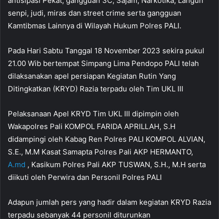
antisipasi Pekat, gangguan 3C, Sajam, Narkotika, Lahgun
senpi, judi, miras dan street crime serta gangguan
Kamtibmas Lainnya di Wilayah Hukum Polres PALI.
Pada Hari Sabtu Tanggal 18 November 2023 sekira pukul
21.00 Wib bertempat Simpang Lima Pendopo PALI telah
dilaksanakan apel persiapan Kegiatan Rutin Yang
Ditingkatkan (KRYD) Razia terpadu oleh Tim UKL III
Pelaksanaan Apel KRYD Tim UKL III dipimpin oleh
Wakapolres Pali KOMPOL FARIDA APRILLAH, S.H
didampingi oleh Kabag Ren Polres PALI KOMPOL ALVIAN,
S.E., M.M Kasat Samapta Polres Pali AKP HERMANTO,
A.md
, Kasikum Polres Pali AKP TUSWAN, S.H., M.H serta
diikuti oleh Perwira dan Personil Polres PALI
Adapun jumlah pers yang hadir dalam kegiatan KRYD Razia
terpadu sebanyak 44 personil diturunkan