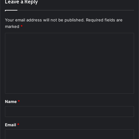
Leave a Reply
Your email address will not be published.
Required fields are
marked
*
C
o
m
m
e
n
t
Name
*
*
Email
*