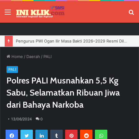
Menu
P
Jelang HUT RI, 3 Sumur Infill Baru di Zona 4 Dukung Kedaulatan Energi
Home
/
Daerah
/
PALI
PALI
Polres PALI Musnahkan 5,5 Kg
Sabu, Selamatkan Ribuan Jiwa
dari Bahaya Narkoba
13/06/2024
0
Facebook
Twitter
LinkedIn
Tumblr
Pinterest
Reddit
WhatsApp