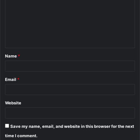
o
m
m
e
n
t
Name
*
*
Email
*
Website
Save my name, email, and website in this browser for the next
time I comment.