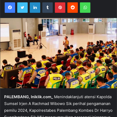
Facebook
Twitter
LinkedIn
Tumblr
Pinterest
Reddit
WhatsApp
PALEMBANG, Iniklik.com_
Menindaklanjuti atensi Kapolda
Sumsel Irjen A Rachmad Wibowo Sik perihal pengamanan
pemilu 2024, Kapolrestabes Palembang Kombes Dr Harryo