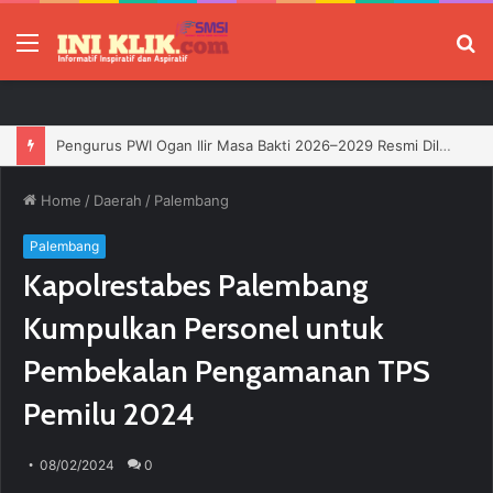
Menu
P
Jelang HUT RI, 3 Sumur Infill Baru di Zona 4 Dukung Kedaulatan Energi
Home
/
Daerah
/
Palembang
Palembang
Kapolrestabes Palembang
Kumpulkan Personel untuk
Pembekalan Pengamanan TPS
Pemilu 2024
08/02/2024
0