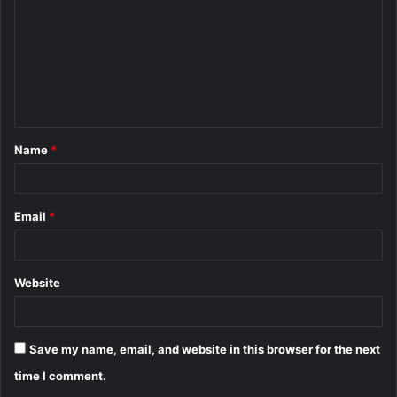
m
m
e
n
t
Name
*
*
Email
*
Website
Save my name, email, and website in this browser for the next
time I comment.