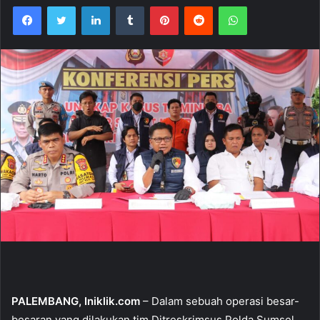
Facebook
Twitter
LinkedIn
Tumblr
Pinterest
Reddit
WhatsApp
PALEMBANG, Iniklik.com
– Dalam sebuah operasi besar-
besaran yang dilakukan tim Ditreskrimsus Polda Sumsel