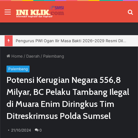
Menu
P
Pengurus PWI Ogan Ilir Masa Bakti 2026–2029 Resmi Dilantik, Siap Perkuat Profesionalisme Wartawan
Home
/
Daerah
/
Palembang
Palembang
Potensi Kerugian Negara 556,8
Milyar, BC Pelaku Tambang Ilegal
di Muara Enim Diringkus Tim
Ditreskrimsus Polda Sumsel
21/10/2024
0