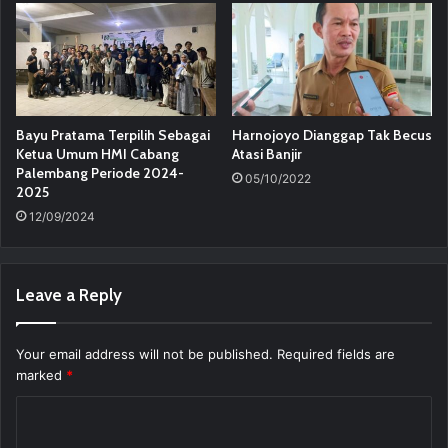
Bayu Pratama Terpilih Sebagai
Harnojoyo Dianggap Tak Becus
Ketua Umum HMI Cabang
Atasi Banjir
Palembang Periode 2024-
05/10/2022
2025
12/09/2024
Leave a Reply
Your email address will not be published.
Required fields are
marked
*
C
o