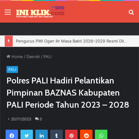
Menu
P
Jelang HUT RI, 3 Sumur Infill Baru di Zona 4 Dukung Kedaulatan Energi
Home
/
Daerah
/
PALI
PALI
Polres PALI Hadiri Pelantikan
Pimpinan BAZNAS Kabupaten
PALI Periode Tahun 2023 – 2028
20/11/2023
0
Facebook
Twitter
LinkedIn
Tumblr
Pinterest
Reddit
WhatsApp