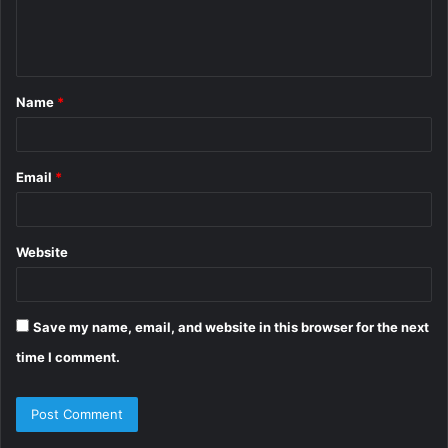
e
n
t
Name
*
*
Email
*
Website
Save my name, email, and website in this browser for the next
time I comment.