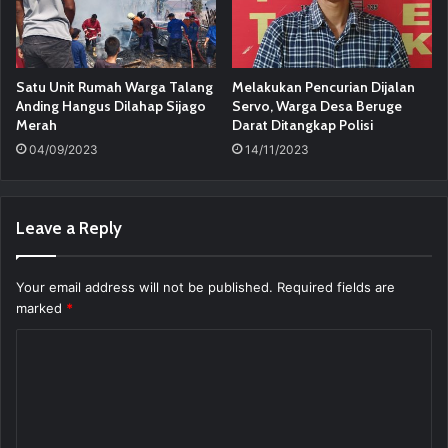
Satu Unit Rumah Warga Talang
Melakukan Pencurian Dijalan
Anding Hangus Dilahap Sijago
Servo, Warga Desa Beruge
Merah
Darat Ditangkap Polisi
04/09/2023
14/11/2023
Leave a Reply
Your email address will not be published.
Required fields are
marked
*
C
o
m
m