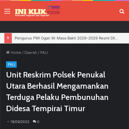
Menu
P
Jelang HUT RI, 3 Sumur Infill Baru di Zona 4 Dukung Kedaulatan Energi
Home
/
Daerah
/
PALI
PALI
Unit Reskrim Polsek Penukal
Utara Berhasil Mengamankan
Terduga Pelaku Pembunuhan
Didesa Tempirai Timur
18/09/2023
0