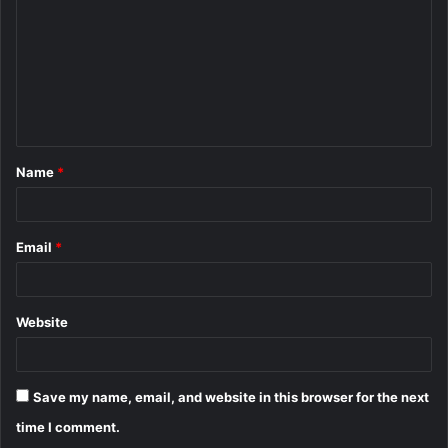
m
m
e
n
t
Name
*
*
Email
*
Website
Save my name, email, and website in this browser for the next
time I comment.