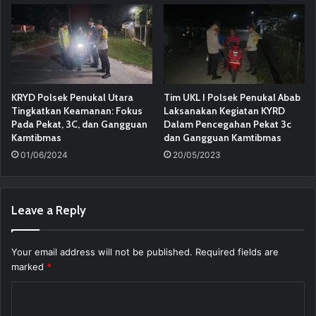
KRYD Polsek Penukal Utara
Tim UKL I Polsek Penukal Abab
Tingkatkan Keamanan: Fokus
Laksanakan Kegiatan KYRD
Pada Pekat, 3C, dan Gangguan
Dalam Pencegahan Pekat 3c
Kamtibmas
dan Gangguan Kamtibmas
01/06/2024
20/05/2023
Leave a Reply
Your email address will not be published.
Required fields are
marked
*
C
o