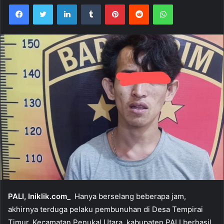
Facebook
Twitter
LinkedIn
Tumblr
Pinterest
Reddit
WhatsApp
PALI, Iniklik.com_
Hanya berselang beberapa jam,
akhirnya terduga pelaku pembunuhan di Desa Tempirai
Timur, Kecamatan Penukal Utara, kabupaten PALI berhasil