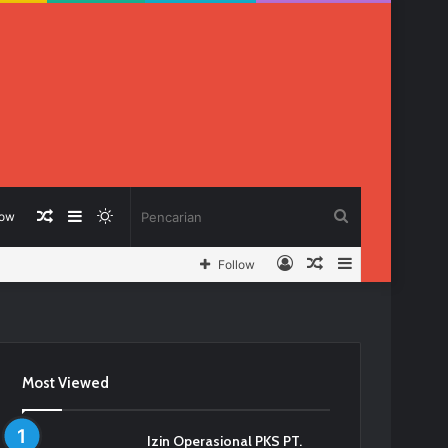
Berita
Sidebar
Switch
Pencarian
low
Log
Berita
Sidebar
Follow
Acak
skin
In
Acak
Most Viewed
Izin Operasional PKS PT.