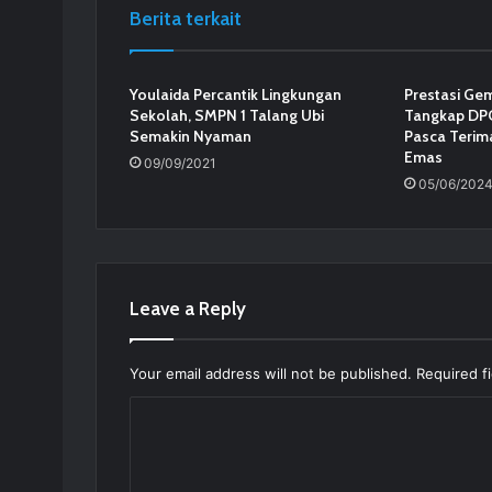
Berita terkait
Youlaida Percantik Lingkungan
Prestasi Gem
Sekolah, SMPN 1 Talang Ubi
Tangkap DPO
Semakin Nyaman
Pasca Terim
Emas
09/09/2021
05/06/202
Leave a Reply
Your email address will not be published.
Required f
C
o
m