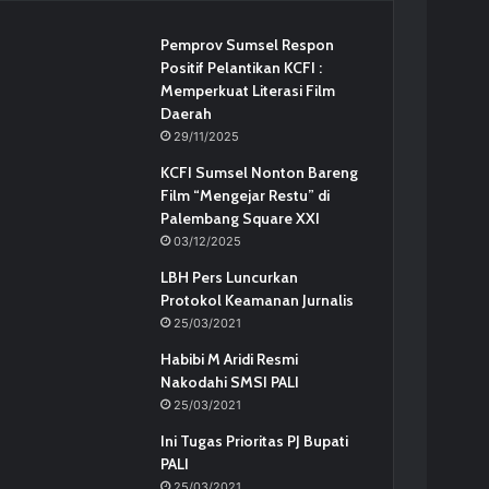
Pemprov Sumsel Respon
Positif Pelantikan KCFI :
Memperkuat Literasi Film
Daerah
29/11/2025
KCFI Sumsel Nonton Bareng
Film “Mengejar Restu” di
Palembang Square XXI
03/12/2025
LBH Pers Luncurkan
Protokol Keamanan Jurnalis
25/03/2021
Habibi M Aridi Resmi
Nakodahi SMSI PALI
25/03/2021
Ini Tugas Prioritas PJ Bupati
PALI
25/03/2021