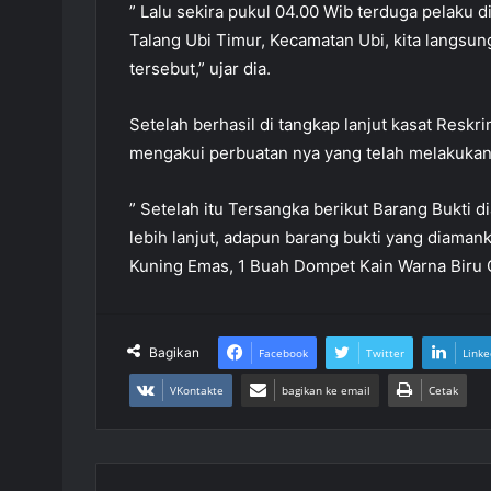
” Lalu sekira pukul 04.00 Wib terduga pelaku 
Talang Ubi Timur, Kecamatan Ubi, kita langs
tersebut,” ujar dia.
Setelah berhasil di tangkap lanjut kasat Reskr
mengakui perbuatan nya yang telah melakuka
” Setelah itu Tersangka berikut Barang Bukti 
lebih lanjut, adapun barang bukti yang diama
Kuning Emas, 1 Buah Dompet Kain Warna Biru C
Bagikan
Facebook
Twitter
Linke
VKontakte
bagikan ke email
Cetak