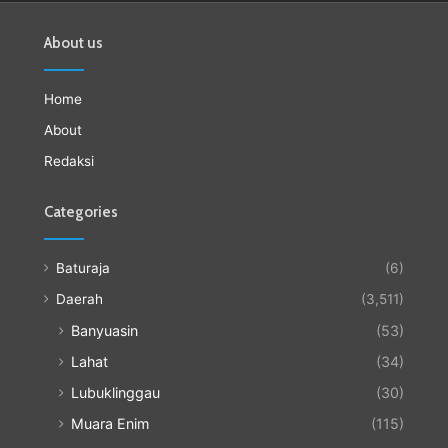
About us
Home
About
Redaksi
Categories
Baturaja
(6)
Daerah
(3,511)
Banyuasin
(53)
Lahat
(34)
Lubuklinggau
(30)
Muara Enim
(115)