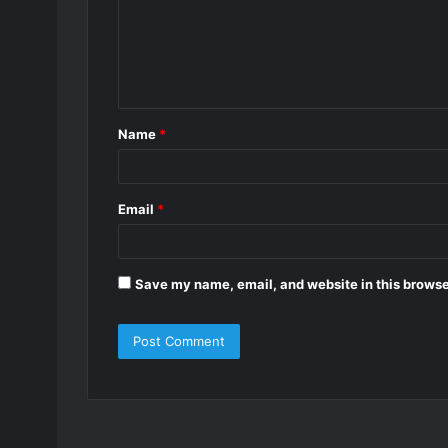
m
e
n
t
Name
*
*
Email
*
Save my name, email, and website in this browse