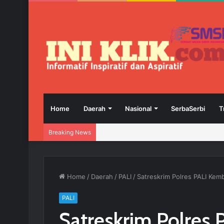
Home
Daerah
Nasional
SerbaSerbi
T
Breaking News
Home
/
Daerah
/
PALI
/
Satreskrim Polres PALI Kem
PALI
Satreskrim Polres