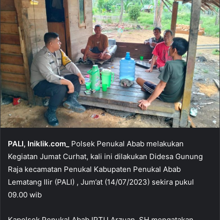
PALI, Iniklik.com_
Polsek Penukal Abab melakukan
Kegiatan Jumat Curhat, kali ini dilakukan Didesa Gunung
Raja kecamatan Penukal Kabupaten Penukal Abab
Lematang Ilir (PALI) , Jum’at (14/07/2023) sekira pukul
09.00 wib
Kapolsek Penukal Abab IPTU Arzuan. SH mengatakan