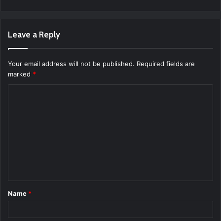
Leave a Reply
Your email address will not be published.
Required fields are
marked
*
C
o
m
m
e
n
t
Name
*
*