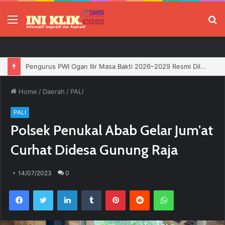
Menu
P
Pengurus PWI Ogan Ilir Masa Bakti 2026–2029 Resmi Dilantik, Siap Perkuat Profesionalisme Wartawan
Home
/
Daerah
/
PALI
PALI
Polsek Penukal Abab Gelar Jum’at
Curhat Didesa Gunung Raja
14/07/2023
0
Facebook
Twitter
LinkedIn
Tumblr
Pinterest
Reddit
WhatsApp