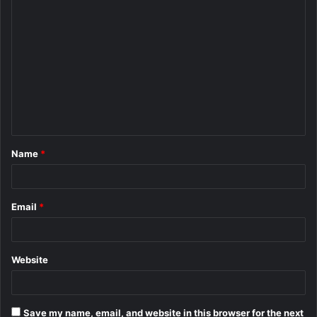
C
o
m
m
e
n
t
Name
*
*
Email
*
Website
Save my name, email, and website in this browser for the next