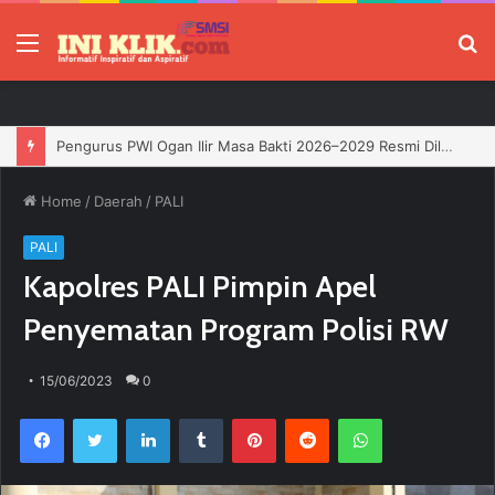
Menu
P
Pengurus PWI Ogan Ilir Masa Bakti 2026–2029 Resmi Dilantik, Siap Perkuat Profesionalisme Wartawan
Home
/
Daerah
/
PALI
PALI
Kapolres PALI Pimpin Apel
Penyematan Program Polisi RW
15/06/2023
0
Facebook
Twitter
LinkedIn
Tumblr
Pinterest
Reddit
WhatsApp