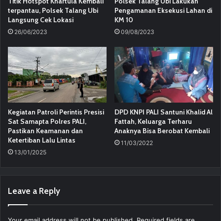
Titik Hotspot Khartula Kembali
Polsek Talang Ubi Lakukan
terpantau, Polsek Talang Ubi
Pengamanan Eksekusi Lahan di
Langsung Cek Lokasi
KM 10
26/06/2023
09/08/2023
Kegiatan Patroli Perintis Presisi
DPD KNPI PALI Santuni Khalid Al
Sat Samapta Polres PALI,
Fattah, Keluarga Terharu
Pastikan Keamanan dan
Anaknya Bisa Berobat Kembali
Ketertiban Lalu Lintas
11/03/2022
13/01/2025
Leave a Reply
Your email address will not be published.
Required fields are