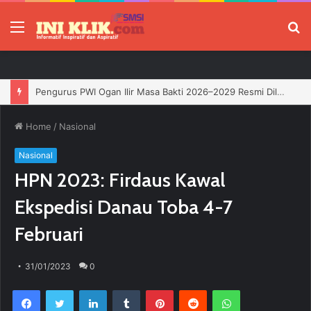
Menu
P
Jelang HUT RI, 3 Sumur Infill Baru di Zona 4 Dukung Kedaulatan Energi
Home
/
Nasional
Nasional
HPN 2023: Firdaus Kawal
Ekspedisi Danau Toba 4-7
Februari
31/01/2023
0
Facebook
Twitter
LinkedIn
Tumblr
Pinterest
Reddit
WhatsApp