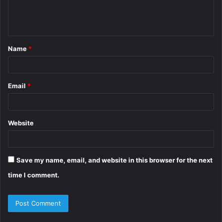
e
n
t
Name
*
*
Email
*
Website
Save my name, email, and website in this browser for the next
time I comment.