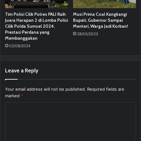
Tim Polisi Cilik Polres PALI Raih
Musi Prima Coal Kangkangi
Juara Harapan 2 di Lomba Polisi
Bupati, Gubernur Sampai
Cilik Polda Sumsel 2024,
Menteri, Warga Jadi Korban!
Prestasi Perdana yang
28/05/2023
Membanggakan
02/08/2024
Leave a Reply
Your email address will not be published.
Required fields are
marked
*
C
o
m
m