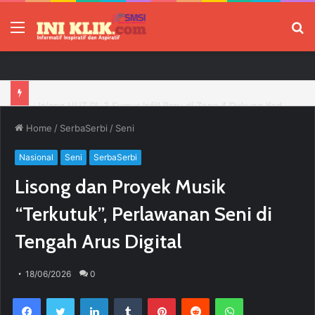
Menu
P
Jelang HUT RI, 3 Sumur Infill Baru di Zona 4 Dukung Kedaulatan Energi
Home
/
SerbaSerbi
/
Seni
Nasional
Seni
SerbaSerbi
Lisong dan Proyek Musik
“Terkutuk”, Perlawanan Seni di
Tengah Arus Digital
18/06/2026
0
Facebook
Twitter
LinkedIn
Tumblr
Pinterest
Reddit
WhatsApp