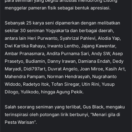
para seniman yang begitu antusias mendorong Lisong
menggelar pameran fisik sebagai bentuk apresiasi.
Sebanyak 25 karya seni dipamerkan dengan melibatkan
sekitar 30 seniman Yogyakarta dan berbagai daerah,
antara lain Heri Purwanto, Syahrizal Pahlevi, Alodia Yap,
Dwi Kartika Rahayu, Irwanto Lentho, Jajang Kawentar,
Ambar Pranasmara, Andita Purnama Sari, Andy SW, Asep
Prasetyo, Budiamin, Danny Irawan, Damiana Endah, Dedy
Maryadi, Didi797art, Duvrat Angelo, Joan Miroe, Kasih Art,
Mahendra Pampam, Norman Hendrasyah, Nugrahanto
Widodo, Radetyo Itok, Tofan Siregar, Utin Rini, Yusup
Dilogo, Yulikodo, hingga Agung Pekik.
Salah seorang seniman yang terlibat, Gus Black, mengaku
terinspirasi oleh potongan lirik berbunyi, “Menari gila di
Pesta Warisan”.