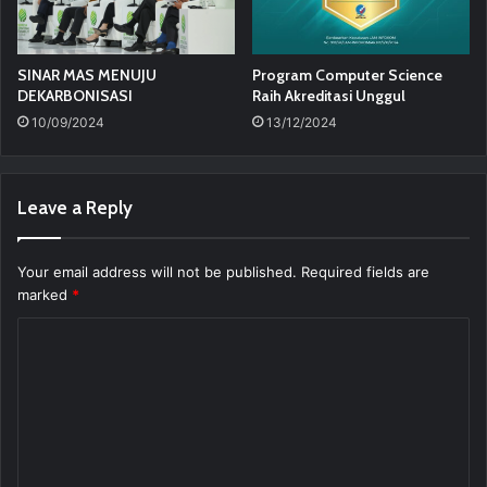
SINAR MAS MENUJU
Program Computer Science
DEKARBONISASI
Raih Akreditasi Unggul
10/09/2024
13/12/2024
Leave a Reply
Your email address will not be published.
Required fields are
marked
*
C
o
m
m
e