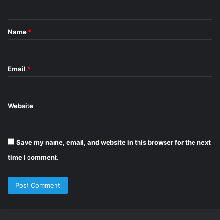
n
t
Name
*
*
Email
*
Website
Save my name, email, and website in this browser for the next
time I comment.