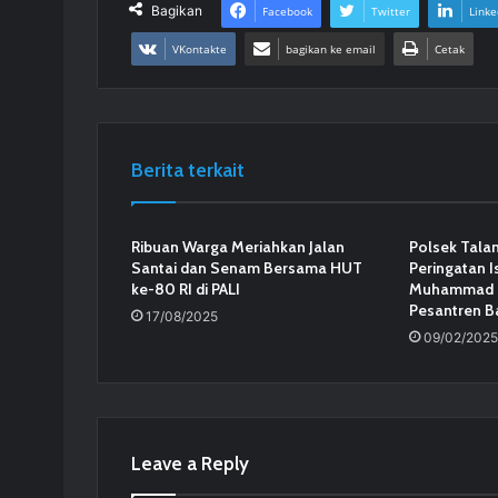
Bagikan
Facebook
Twitter
Linke
VKontakte
bagikan ke email
Cetak
Berita terkait
Ribuan Warga Meriahkan Jalan
Polsek Talan
Santai dan Senam Bersama HUT
Peringatan Is
ke-80 RI di PALI
Muhammad S
Pesantren B
17/08/2025
09/02/2025
Leave a Reply