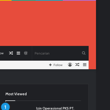
Berita
Sidebar
Switch
Pencarian
low
Log
Berita
Sidebar
Follow
Acak
skin
In
Acak
Most Viewed
Izin Operasional PKS PT.