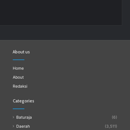
About us
Home
About
Redaksi
Categories
Baturaja
(6)
Daerah
(3,511)