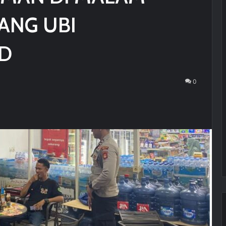
ANG UBI
YD
0