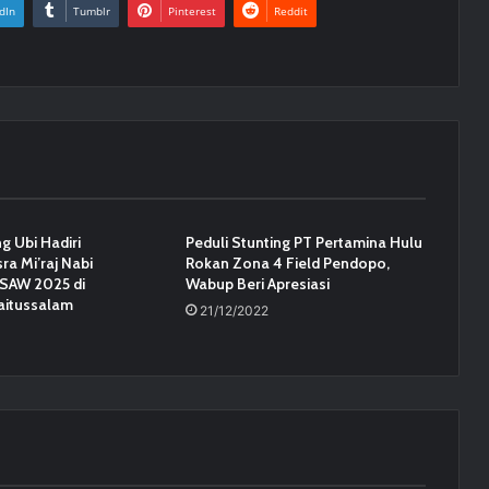
dIn
Tumblr
Pinterest
Reddit
g Ubi Hadiri
Peduli Stunting PT Pertamina Hulu
ra Mi’raj Nabi
Rokan Zona 4 Field Pendopo,
AW 2025 di
Wabup Beri Apresiasi
aitussalam
21/12/2022