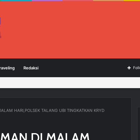
raveling
Redaksi
Fol
MALAM HARI,POLSEK TALANG UBI TINGKATKAN KRYD
AMAN DI MALAM