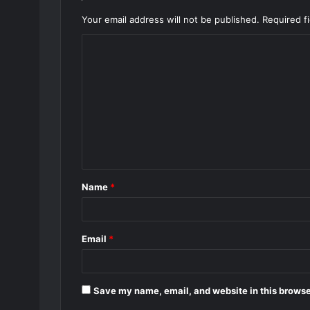
Your email address will not be published.
Required f
C
o
m
m
e
n
t
Name
*
*
Email
*
Save my name, email, and website in this browse