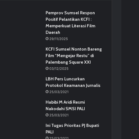
Pemprov Sumsel Respon
Positif Pelantikan KCFI :
Memperkuat Literasi Film
Daerah
29/11/2025
KCFI Sumsel Nonton Bareng
Film “Mengejar Restu” di
Palembang Square XXI
03/12/2025
LBH Pers Luncurkan
Protokol Keamanan Jurnalis
25/03/2021
Habibi M Aridi Resmi
Nakodahi SMSI PALI
25/03/2021
Ini Tugas Prioritas PJ Bupati
PALI
25/03/2021