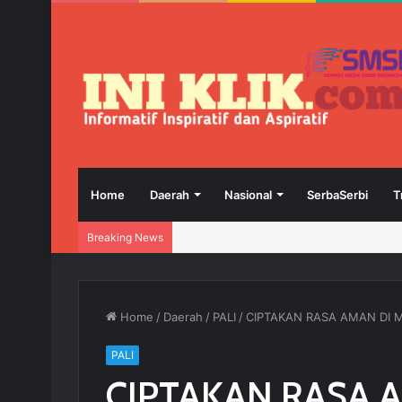
Home
Daerah
Nasional
SerbaSerbi
T
Breaking News
Home
/
Daerah
/
PALI
/
CIPTAKAN RASA AMAN DI 
PALI
CIPTAKAN RASA 