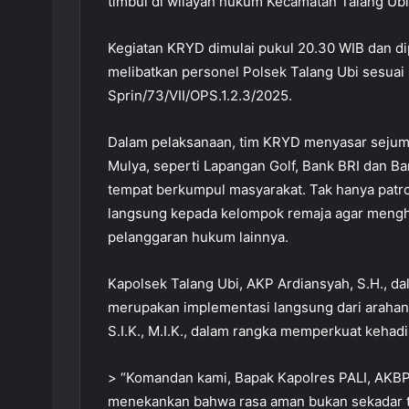
timbul di wilayah hukum Kecamatan Talang Ubi
Kegiatan KRYD dimulai pukul 20.30 WIB dan dip
melibatkan personel Polsek Talang Ubi sesuai
Sprin/73/VII/OPS.1.2.3/2025.
Dalam pelaksanaan, tim KRYD menyasar sejumla
Mulya, seperti Lapangan Golf, Bank BRI dan B
tempat berkumpul masyarakat. Tak hanya patr
langsung kepada kelompok remaja agar menghin
pelanggaran hukum lainnya.
Kapolsek Talang Ubi, AKP Ardiansyah, S.H., d
merupakan implementasi langsung dari arahan 
S.I.K., M.I.K., dalam rangka memperkuat kehad
> “Komandan kami, Bapak Kapolres PALI, AKBP 
menekankan bahwa rasa aman bukan sekadar ta