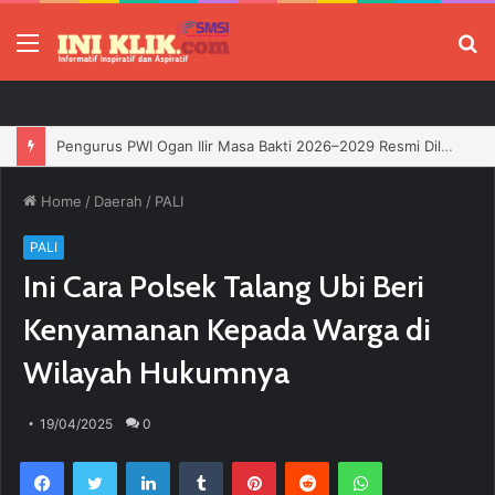
Menu
P
Home
/
Daerah
/
PALI
PALI
Ini Cara Polsek Talang Ubi Beri
Kenyamanan Kepada Warga di
Wilayah Hukumnya
19/04/2025
0
Facebook
Twitter
LinkedIn
Tumblr
Pinterest
Reddit
WhatsApp