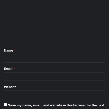
C
o
m
m
e
n
t
Name
*
*
Email
*
Website
Save my name, email, and website in this browser for the next