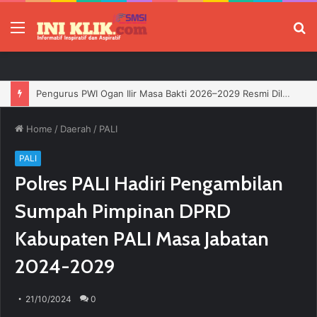
Menu
P
Pengurus PWI Ogan Ilir Masa Bakti 2026–2029 Resmi Dilantik, Siap Perkuat Profesionalisme Wartawan
Home
/
Daerah
/
PALI
PALI
Polres PALI Hadiri Pengambilan
Sumpah Pimpinan DPRD
Kabupaten PALI Masa Jabatan
2024-2029
21/10/2024
0