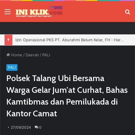
Menu
P
Izin Operasional PKS PT. Aburahmi Belum Kelar, FH : Harusnya Tidak Boleh Bergerak Sebelum Dilengkapi
Home
/
Daerah
/
PALI
PALI
Polsek Talang Ubi Bersama
Warga Gelar Jum’at Curhat, Bahas
Kamtibmas dan Pemilukada di
Kantor Camat
27/09/2024
0