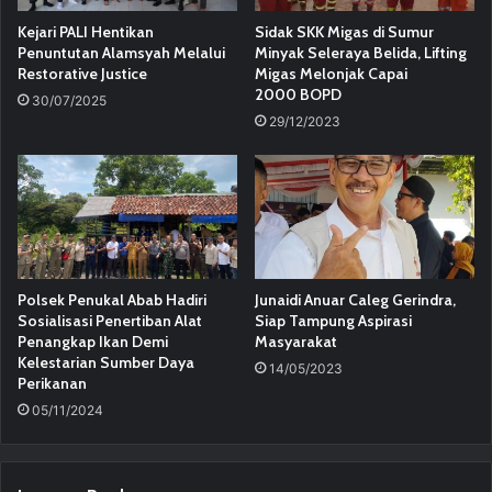
Kejari PALI Hentikan
Sidak SKK Migas di Sumur
Penuntutan Alamsyah Melalui
Minyak Seleraya Belida, Lifting
Restorative Justice
Migas Melonjak Capai
2000 BOPD
30/07/2025
29/12/2023
Polsek Penukal Abab Hadiri
Junaidi Anuar Caleg Gerindra,
Sosialisasi Penertiban Alat
Siap Tampung Aspirasi
Penangkap Ikan Demi
Masyarakat
Kelestarian Sumber Daya
14/05/2023
Perikanan
05/11/2024