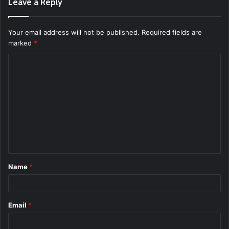
Leave a Reply
Your email address will not be published.
Required fields are
marked
*
C
o
m
m
e
n
t
Name
*
*
Email
*