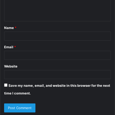
e
n
t
Name
*
*
Email
*
Website
Save my name, email, and website in this browser for the next
time I comment.