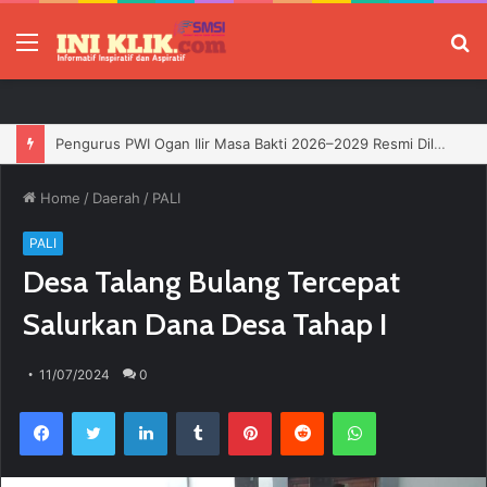
Menu
P
Home
/
Daerah
/
PALI
PALI
Desa Talang Bulang Tercepat
Salurkan Dana Desa Tahap I
11/07/2024
0
Facebook
Twitter
LinkedIn
Tumblr
Pinterest
Reddit
WhatsApp