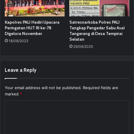
Kapolres PALI Hadiri Upacara
Satresnarkoba Polres PALI
Peringatan HUT RI ke-78
Tangkap Pengedar Sabu Asal
Digelora November
Tangerang di Desa Tempirai
Selatan
18/08/2023
29/06/2025
Leave a Reply
Your email address will not be published.
Required fields are
marked
*
C
o
m
m