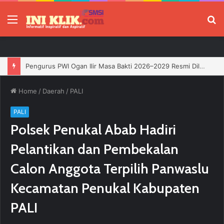
Menu
P
Jelang HUT RI, 3 Sumur Infill Baru di Zona 4 Dukung Kedaulatan Energi
Home
/
Daerah
/
PALI
PALI
Polsek Penukal Abab Hadiri
Pelantikan dan Pembekalan
Calon Anggota Terpilih Panwaslu
Kecamatan Penukal Kabupaten
PALI