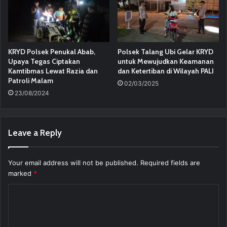
KRYD Polsek Penukal Abab,
Polsek Talang Ubi Gelar KRYD
Upaya Tegas Ciptakan
untuk Mewujudkan Keamanan
Kamtibmas Lewat Razia dan
dan Ketertiban di Wilayah PALI
Patroli Malam
02/03/2025
23/08/2024
Leave a Reply
Your email address will not be published.
Required fields are
marked
*
C
o
m