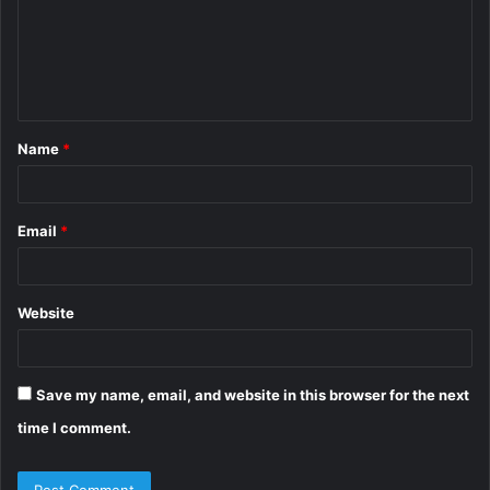
m
e
n
t
Name
*
*
Email
*
Website
Save my name, email, and website in this browser for the next
time I comment.