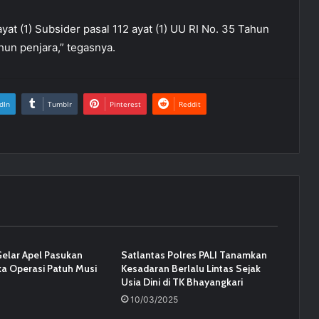
yat (1) Subsider pasal 112 ayat (1) UU RI No. 35 Tahun
un penjara,” tegasnya.
dIn
Tumblr
Pinterest
Reddit
Gelar Apel Pasukan
Satlantas Polres PALI Tanamkan
a Operasi Patuh Musi
Kesadaran Berlalu Lintas Sejak
Usia Dini di TK Bhayangkari
10/03/2025