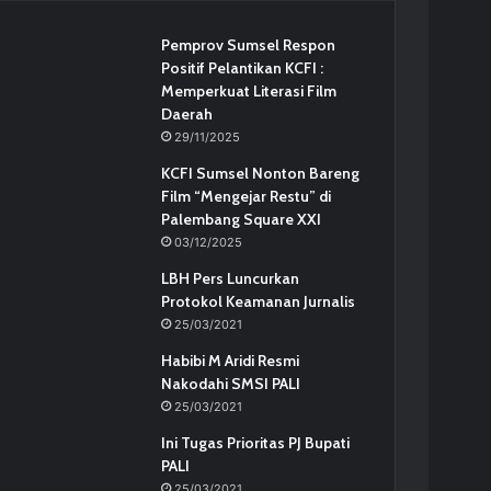
Pemprov Sumsel Respon
Positif Pelantikan KCFI :
Memperkuat Literasi Film
Daerah
29/11/2025
KCFI Sumsel Nonton Bareng
Film “Mengejar Restu” di
Palembang Square XXI
03/12/2025
LBH Pers Luncurkan
Protokol Keamanan Jurnalis
25/03/2021
Habibi M Aridi Resmi
Nakodahi SMSI PALI
25/03/2021
Ini Tugas Prioritas PJ Bupati
PALI
25/03/2021