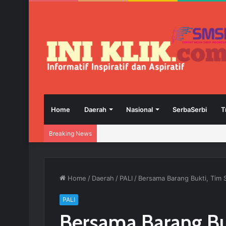
Home
Daerah
Nasional
SerbaSerbi
T
Breaking News
Home
/
Daerah
/
PALI
/
Bersama Barang Bukti, Tim 
PALI
Bersama Barang Bu