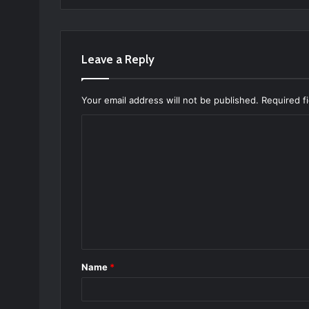
Leave a Reply
Your email address will not be published.
Required f
C
o
m
m
e
n
t
Name
*
*