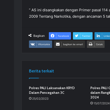
” AS ini disangkakan dengan Primer pasal 114 a
2009 Tentang Narkotika, dengan ancaman 5 tah
Bagikan
Facebook
Twitter
Linke
VKontakte
bagikan ke email
Cetak
Berita terkait
Polres PALI Laksanakan KRYD
Polres PALI 
Dalam Pencegahan 3C
dalam Rangk
2024
25/02/2023
15/07/2024