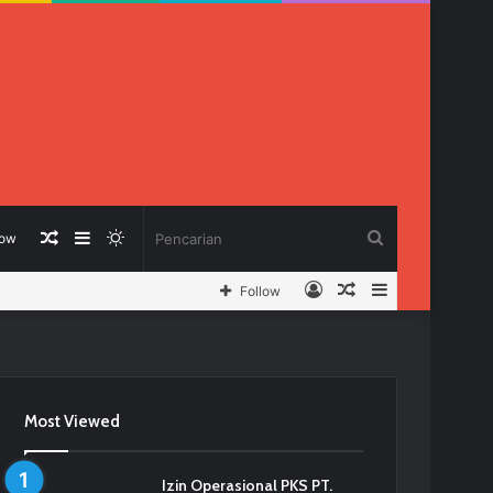
Berita
Sidebar
Switch
Pencarian
low
Log
Berita
Sidebar
Follow
Acak
skin
In
Acak
Most Viewed
Izin Operasional PKS PT.