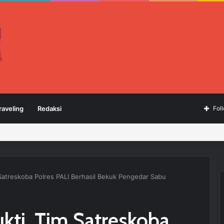
raveling
Redaksi
Fol
Satreskoba Polres PALI Berhasil Bekuk Pengedar Sabu
kti, Tim Satreskoba