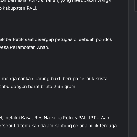
edar berinisial AS (29) tahun, yang merupakan warga
 kabupaten PALI.
 tak berkutik saat disergap petugas di sebuah pondok
 Desa Perambatan Abab.
LI mengamankan barang bukti berupa serbuk kristal
-sabu dengan berat bruto 2,95 gram.
H, melalui Kasat Res Narkoba Polres PALI IPTU Aan
ersebut ditemukan dalam kantong celana milik terduga