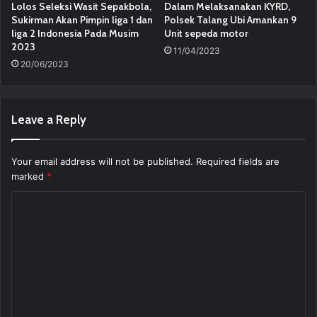
Lolos Seleksi Wasit Sepakbola,
Dalam Melaksanakan KYRD,
Sukirman Akan Pimpin liga 1 dan
Polsek Talang Ubi Amankan 9
liga 2 Indonesia Pada Musim
Unit sepeda motor
2023
11/04/2023
20/06/2023
Leave a Reply
Your email address will not be published.
Required fields are
marked
*
C
o
m
m
e
n