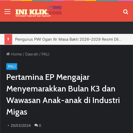
Menu
P
Home
/
Daerah
/
PALI
PALI
Pertamina EP Mengajar
Menyemarakkan Bulan K3 dan
Wawasan Anak-anak di Industri
Migas
25/03/2024
0