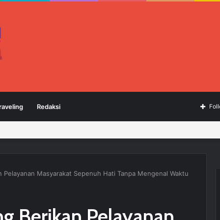
raveling
Redaksi
Fol
an Pelayanan Masyarakat Sepenuh Hati Tanpa Mengenal Waktu
ng Berikan Pelayanan