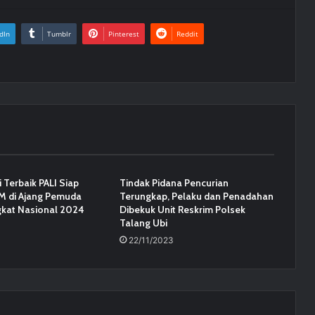
dIn
Tumblr
Pinterest
Reddit
i Terbaik PALI Siap
Tindak Pidana Pencurian
 di Ajang Pemuda
Terungkap, Pelaku dan Penadahan
gkat Nasional 2024
Dibekuk Unit Reskrim Polsek
Talang Ubi
22/11/2023