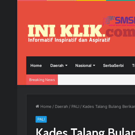
Home
Daerah
Nasional
SerbaSerbi
T
Breaking News
Home
/
Daerah
/
PALI
/
Kades Talang Bulang Berik
PALI
Kades Talang Bula