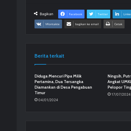
Bagikan
Facebook
Twitter
Linke
VKontakte
bagikan ke email
Cetak
Berita terkait
Diduga Mencuri Pipa Milik
Ningsih, Putr
Pertamina, Dua Tersangka
Angkat UMKM
Diamankan di Desa Pengabuan
Pelopor Tin
Timur
17/07/2024
04/01/2024