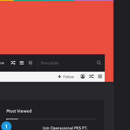
Berita
Sidebar
Switch
Pencarian
low
Log
Berita
Sidebar
Follow
Acak
skin
In
Acak
Most Viewed
Izin Operasional PKS PT.