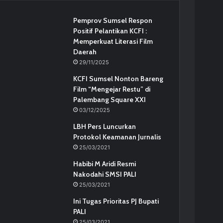
Pemprov Sumsel Respon
Positif Pelantikan KCFI :
Memperkuat Literasi Film
Daerah
29/11/2025
KCFI Sumsel Nonton Bareng
Film “Mengejar Restu” di
Palembang Square XXI
03/12/2025
LBH Pers Luncurkan
Protokol Keamanan Jurnalis
25/03/2021
Habibi M Aridi Resmi
Nakodahi SMSI PALI
25/03/2021
Ini Tugas Prioritas PJ Bupati
PALI
25/03/2021