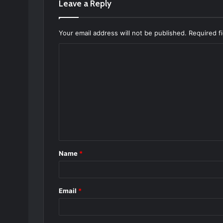
Leave a Reply
Your email address will not be published.
Required f
C
o
m
m
e
n
t
Name
*
*
Email
*