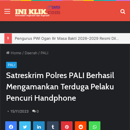
Menu
P
Jelang HUT RI, 3 Sumur Infill Baru di Zona 4 Dukung Kedaulatan Energi
Home
/
Daerah
/
PALI
PALI
Satreskrim Polres PALI Berhasil
Mengamankan Terduga Pelaku
Pencuri Handphone
15/11/2023
0
Facebook
Twitter
LinkedIn
Tumblr
Pinterest
Reddit
WhatsApp