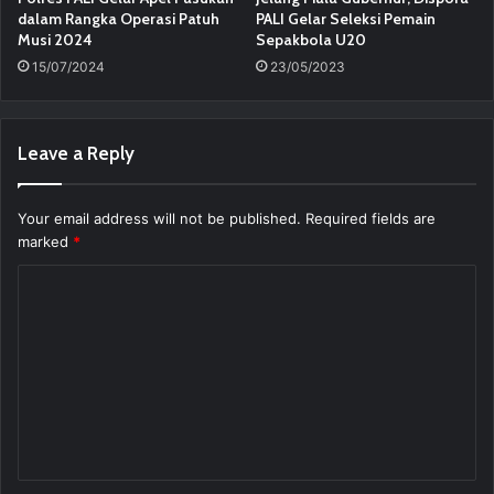
dalam Rangka Operasi Patuh
PALI Gelar Seleksi Pemain
Musi 2024
Sepakbola U20
15/07/2024
23/05/2023
Leave a Reply
Your email address will not be published.
Required fields are
marked
*
C
o
m
m
e
n
t