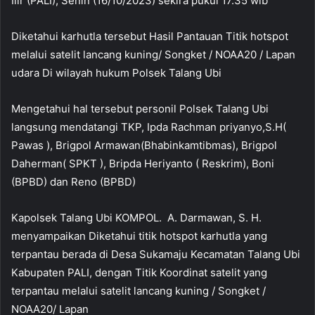
Ilir (PALI), Senin (16/10/2023) sekira pukul 17.35 wib
Diketahui karhutla tersebut Hasil Pantauan Titik hotspot
melalui satelit lancang kuning/ Songket / NOAA20 / Lapan
udara Di wilayah hukum Polsek Talang Ubi
Mengetahui hal tersebut personil Polsek Talang Ubi
langsung mendatangi TKP, Ipda Rachman priyanyo,S.H(
Pawas ), Brigpol Armawan(Bhabinkamtibmas), Brigpol
Daherman( SPKT ), Bripda Heriyanto ( Reskrim), Boni
(BPBD) dan Reno (BPBD)
Kapolsek Talang Ubi KOMPOL. A. Darmawan, S. H.
menyampaikan Diketahui titik hotspot karhutla yang
terpantau berada di Desa Sukamaju Kecamatan Talang Ubi
Kabupaten PALI, dengan Titik Koordinat satelit yang
terpantau melalui satelit lancang kuning / Songket /
NOAA20/ Lapan