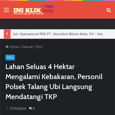
Menu
P
Izin Operasional PKS PT. Aburahmi Belum Kelar, FH : Harusnya Tidak Boleh Bergerak Sebelum Dilengkapi
Home
/
Daerah
/
PALI
PALI
Lahan Seluas 4 Hektar
Mengalami Kebakaran, Personil
Polsek Talang Ubi Langsung
Mendatangi TKP
17/10/2023
0