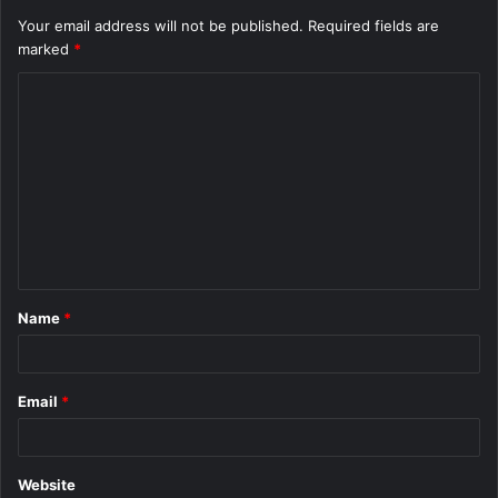
Your email address will not be published.
Required fields are
marked
*
C
o
m
m
e
n
t
Name
*
*
Email
*
Website