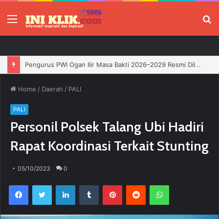
Menu
P
Pengurus PWI Ogan Ilir Masa Bakti 2026–2029 Resmi Dilantik, Siap Perkuat Profesionalisme Wartawan
Home
/
Daerah
/
PALI
PALI
Personil Polsek Talang Ubi Hadiri
Rapat Koordinasi Terkait Stunting
05/10/2023
0
Facebook
Twitter
LinkedIn
Tumblr
Pinterest
Reddit
WhatsApp