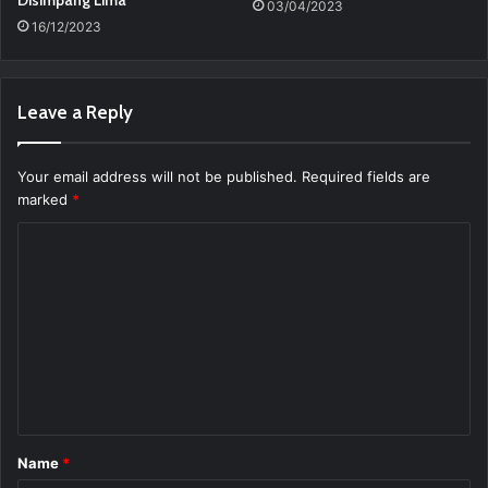
03/04/2023
16/12/2023
Leave a Reply
Your email address will not be published.
Required fields are
marked
*
C
o
m
m
e
n
t
Name
*
*