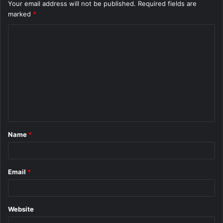
Your email address will not be published.
Required fields are
marked
*
C
o
m
m
e
n
t
Name
*
*
Email
*
Website