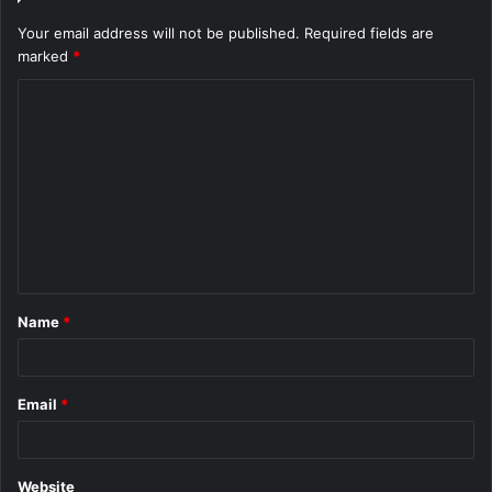
Your email address will not be published.
Required fields are
marked
*
C
o
m
m
e
n
t
Name
*
*
Email
*
Website