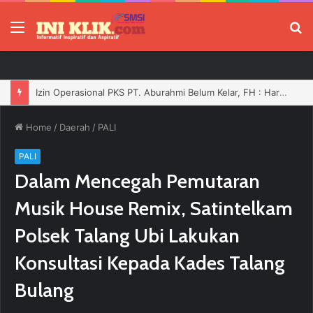
Menu
P
Izin Operasional PKS PT. Aburahmi Belum Kelar, FH : Harusnya Tidak Boleh Bergerak Sebelum Dilengkapi
Home
/
Daerah
/
PALI
PALI
Dalam Mencegah Pemutaran
Musik House Remix, Satintelkam
Polsek Talang Ubi Lakukan
Konsultasi Kepada Kades Talang
Bulang