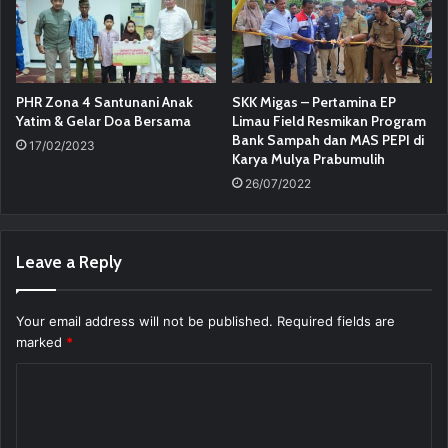
PHR Zona 4 Santunani Anak
SKK Migas – Pertamina EP
Yatim & Gelar Doa Bersama
Limau Field Resmikan Program
Bank Sampah dan MAS PEPI di
17/02/2023
Karya Mulya Prabumulih
26/07/2022
Leave a Reply
Your email address will not be published.
Required fields are
marked
*
C
o
m