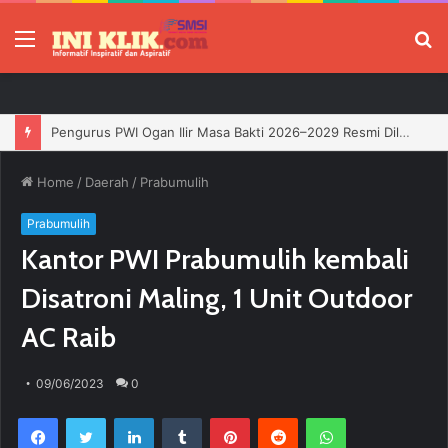
Menu
P
Jelang HUT RI, 3 Sumur Infill Baru di Zona 4 Dukung Kedaulatan Energi
Home
/
Daerah
/
Prabumulih
Prabumulih
Kantor PWI Prabumulih kembali
Disatroni Maling, 1 Unit Outdoor
AC Raib
09/06/2023
0
Facebook
Twitter
LinkedIn
Tumblr
Pinterest
Reddit
WhatsApp