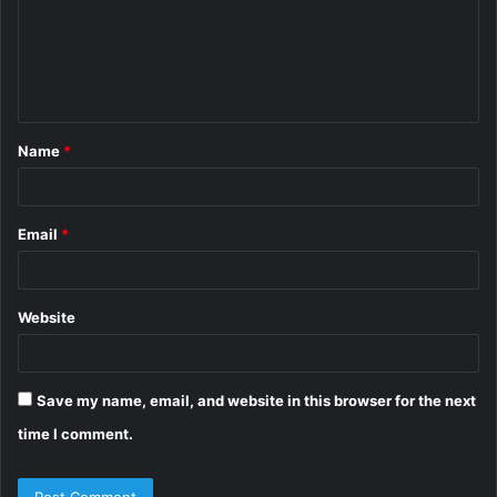
m
e
n
t
Name
*
*
Email
*
Website
Save my name, email, and website in this browser for the next
time I comment.