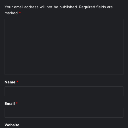
Your email address will not be published.
Required fields are
marked
*
C
o
m
m
e
n
t
Name
*
*
Email
*
Website