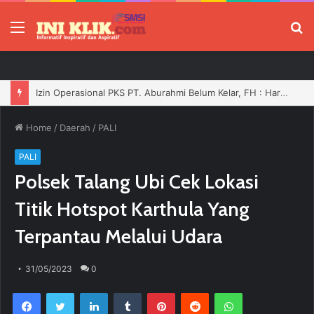
Menu
P
Izin Operasional PKS PT. Aburahmi Belum Kelar, FH : Harusnya Tidak Boleh Bergerak Sebelum Dilengkapi
Home
/
Daerah
/
PALI
PALI
Polsek Talang Ubi Cek Lokasi
Titik Hotspot Karthula Yang
Terpantau Melalui Udara
31/05/2023
0
Facebook
Twitter
LinkedIn
Tumblr
Pinterest
Reddit
WhatsApp