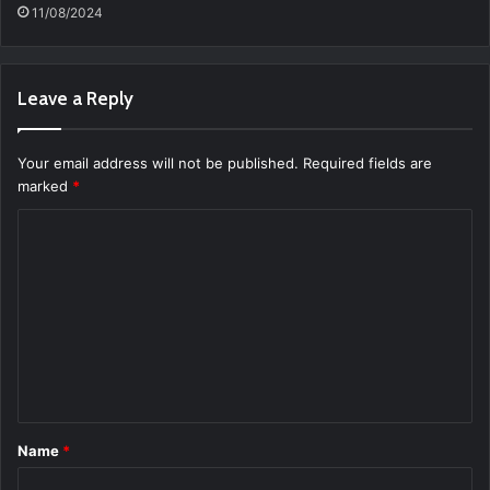
11/08/2024
Leave a Reply
Your email address will not be published.
Required fields are
marked
*
C
o
m
m
e
n
t
Name
*
*