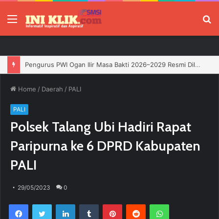
Menu
P
Pengurus PWI Ogan Ilir Masa Bakti 2026–2029 Resmi Dilantik, Siap Perkuat Profesionalisme Wartawan
Home
/
Daerah
/
PALI
PALI
Polsek Talang Ubi Hadiri Rapat
Paripurna ke 6 DPRD Kabupaten
PALI
29/05/2023
0
Facebook
Twitter
LinkedIn
Tumblr
Pinterest
Reddit
WhatsApp