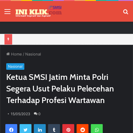
Menu
P
Jelang HUT RI, 3 Sumur Infill Baru di Zona 4 Dukung Kedaulatan Energi
Home
/
Nasional
Nasional
Ketua SMSI Jatim Minta Polri
Segera Usut Pelaku Pelecehan
Terhadap Profesi Wartawan
15/05/2023
0
Facebook
Twitter
LinkedIn
Tumblr
Pinterest
Reddit
WhatsApp