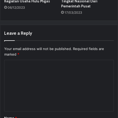
Kegiatan Usaha Hulu Migas
Tingkat Nasional Dari
Pemerintah Pusat
06/12/2023
17/03/2023
Leave a Reply
Your email address will not be published.
Required fields are
marked
*
C
o
m
m
e
n
t
Name
*