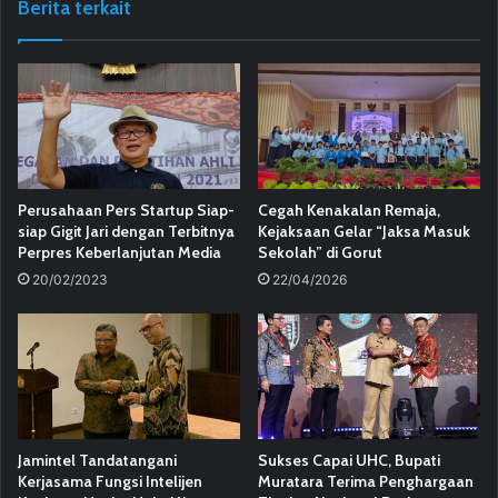
Berita terkait
Perusahaan Pers Startup Siap-
Cegah Kenakalan Remaja,
siap Gigit Jari dengan Terbitnya
Kejaksaan Gelar “Jaksa Masuk
Perpres Keberlanjutan Media
Sekolah” di Gorut
20/02/2023
22/04/2026
Jamintel Tandatangani
Sukses Capai UHC, Bupati
Kerjasama Fungsi Intelijen
Muratara Terima Penghargaan