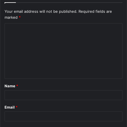
Your email address will not be published.
Required fields are
marked
*
C
o
m
m
e
n
t
Name
*
*
Email
*