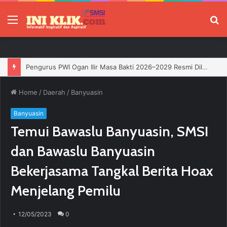
Menu
P
Jelang HUT RI, 3 Sumur Infill Baru di Zona 4 Dukung Kedaulatan Energi
Home
/
Daerah
/
Banyuasin
Banyuasin
Temui Bawaslu Banyuasin, SMSI
dan Bawaslu Banyuasin
Bekerjasama Tangkal Berita Hoax
Menjelang Pemilu
12/05/2023
0