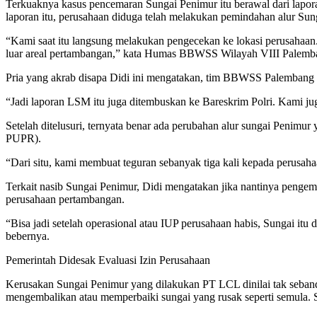
Terkuaknya kasus pencemaran Sungai Penimur itu berawal dari lap
laporan itu, perusahaan diduga telah melakukan pemindahan alur S
“Kami saat itu langsung melakukan pengecekan ke lokasi perusahaan.
luar areal pertambangan,” kata Humas BBWSS Wilayah VIII Palembang
Pria yang akrab disapa Didi ini mengatakan, tim BBWSS Palembang b
“Jadi laporan LSM itu juga ditembuskan ke Bareskrim Polri. Kami ju
Setelah ditelusuri, ternyata benar ada perubahan alur sungai Penim
PUPR).
“Dari situ, kami membuat teguran sebanyak tiga kali kepada perusaha
Terkait nasib Sungai Penimur, Didi mengatakan jika nantinya peng
perusahaan pertambangan.
“Bisa jadi setelah operasional atau IUP perusahaan habis, Sungai itu 
bebernya.
Pemerintah Didesak Evaluasi Izin Perusahaan
Kerusakan Sungai Penimur yang dilakukan PT LCL dinilai tak seban
mengembalikan atau memperbaiki sungai yang rusak seperti semula. Se