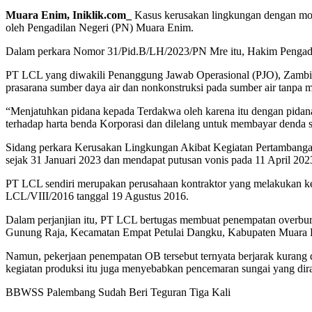
Muara Enim, Iniklik.com_
Kasus kerusakan lingkungan dengan mod
oleh Pengadilan Negeri (PN) Muara Enim.
Dalam perkara Nomor 31/Pid.B/LH/2023/PN Mre itu, Hakim Pengadila
PT LCL yang diwakili Penanggung Jawab Operasional (PJO), Zambi te
prasarana sumber daya air dan nonkonstruksi pada sumber air tanpa 
“Menjatuhkan pidana kepada Terdakwa oleh karena itu dengan pidana 
terhadap harta benda Korporasi dan dilelang untuk membayar denda se
Sidang perkara Kerusakan Lingkungan Akibat Kegiatan Pertambangan(
sejak 31 Januari 2023 dan mendapat putusan vonis pada 11 April 202
PT LCL sendiri merupakan perusahaan kontraktor yang melakukan ke
LCL/VIII/2016 tanggal 19 Agustus 2016.
Dalam perjanjian itu, PT LCL bertugas membuat penempatan overbu
Gunung Raja, Kecamatan Empat Petulai Dangku, Kabupaten Muara En
Namun, pekerjaan penempatan OB tersebut ternyata berjarak kurang 
kegiatan produksi itu juga menyebabkan pencemaran sungai yang di
BBWSS Palembang Sudah Beri Teguran Tiga Kali