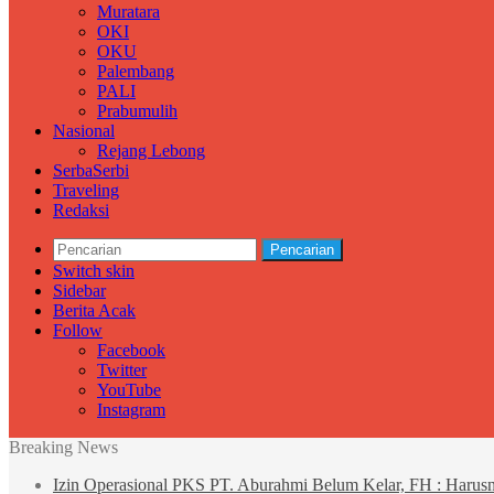
Muratara
OKI
OKU
Palembang
PALI
Prabumulih
Nasional
Rejang Lebong
SerbaSerbi
Traveling
Redaksi
Pencarian
Switch skin
Sidebar
Berita Acak
Follow
Facebook
Twitter
YouTube
Instagram
Breaking News
Izin Operasional PKS PT. Aburahmi Belum Kelar, FH : Harus