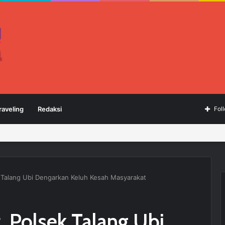
raveling
Redaksi
Fol
k Talang Ubi Dengarkan Keluh Kesah Masyarakat
, Polsek Talang Ubi