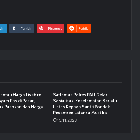
dIn
Tumblr
Pinterest
Reddit
Pantau Harga Livebird
Satlantas Polres PALI Gelar
yam Ras di Pasar,
Sosialisasi Keselamatan Berlalu
tas Pasokan dan Harga
Lintas Kepada Santri Pondok
Pesantren Latansa Mustika
15/11/2023