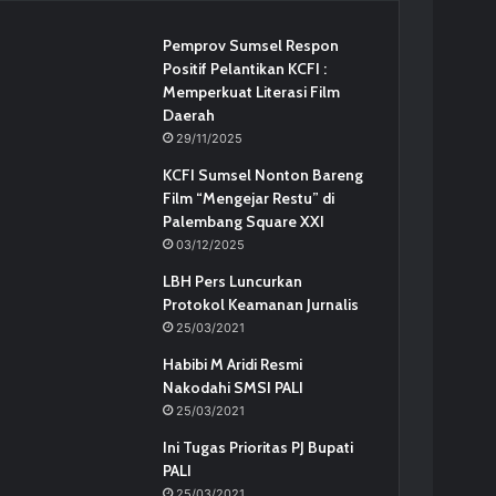
Pemprov Sumsel Respon
Positif Pelantikan KCFI :
Memperkuat Literasi Film
Daerah
29/11/2025
KCFI Sumsel Nonton Bareng
Film “Mengejar Restu” di
Palembang Square XXI
03/12/2025
LBH Pers Luncurkan
Protokol Keamanan Jurnalis
25/03/2021
Habibi M Aridi Resmi
Nakodahi SMSI PALI
25/03/2021
Ini Tugas Prioritas PJ Bupati
PALI
25/03/2021