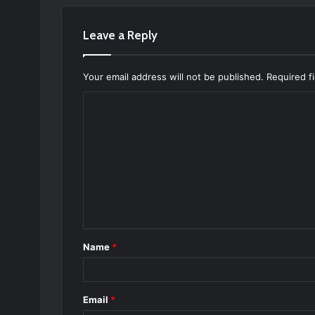
Leave a Reply
Your email address will not be published.
Required f
C
o
m
m
e
n
t
Name
*
*
Email
*