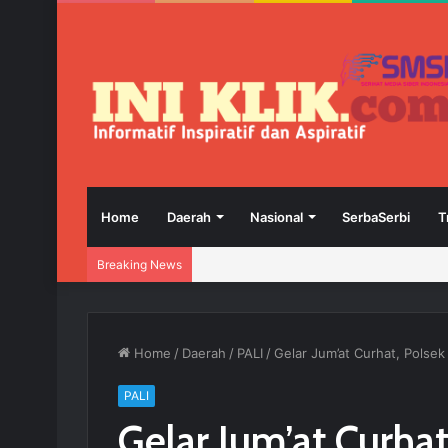
Home
Daerah
Nasional
SerbaSerbi
T
Breaking News
Home
/
Daerah
/
PALI
/
Gelar Jum’at Curhat, Polse
PALI
Gelar Jum’at Curhat