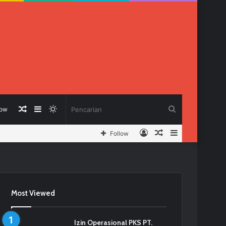
Berita
Sidebar
Switch
Pencarian
low
Log
Berita
Sidebar
Follow
Acak
skin
In
Acak
Most Viewed
Izin Operasional PKS PT.