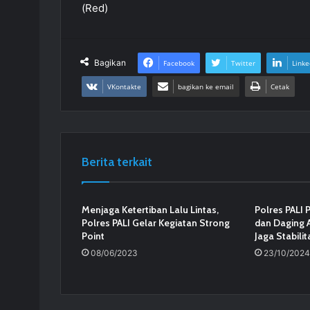
(Red)
Bagikan
Facebook
Twitter
Linke
VKontakte
bagikan ke email
Cetak
Berita terkait
Menjaga Ketertiban Lalu Lintas,
Polres PALI 
Polres PALI Gelar Kegiatan Strong
dan Daging A
Point
Jaga Stabili
08/06/2023
23/10/2024