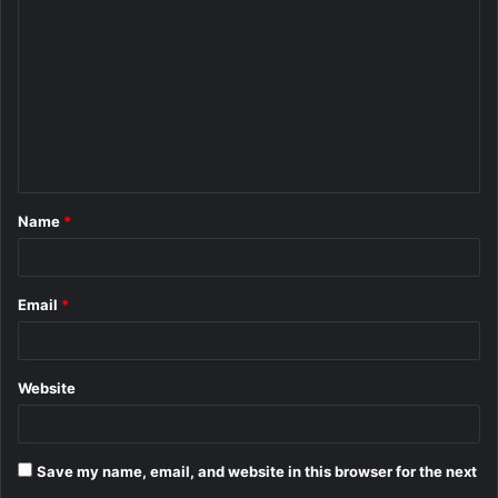
o
m
m
e
n
t
Name
*
*
Email
*
Website
Save my name, email, and website in this browser for the next