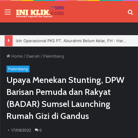
Menu
P
Pengurus PWI Ogan Ilir Masa Bakti 2026–2029 Resmi Dilantik, Siap Perkuat Profesionalisme Wartawan
Home
/
Daerah
/
Palembang
Palembang
Upaya Menekan Stunting, DPW
Barisan Pemuda dan Rakyat
(BADAR) Sumsel Launching
Rumah Gizi di Gandus
17/09/2022
0