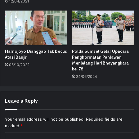
12/04/2021
Harnojoyo Dianggap Tak Becus
Polda Sumsel Gelar Upacara
Atasi Banjir
Penghormatan Pahlawan
Menjelang Hari Bhayangkara
05/10/2022
ke-78
24/06/2024
Leave a Reply
Your email address will not be published.
Required fields are
marked
*
C