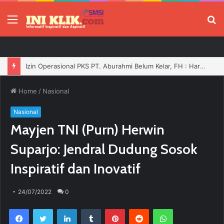
Menu
P
Izin Operasional PKS PT. Aburahmi Belum Kelar, FH : Harusnya Tidak Boleh Bergerak Sebelum Dilengkapi
Home
/
Nasional
Nasional
Mayjen TNI (Purn) Herwin
Suparjo: Jendral Dudung Sosok
Inspiratif dan Inovatif
24/07/2022
0
Facebook
Twitter
LinkedIn
Tumblr
Pinterest
Reddit
WhatsApp