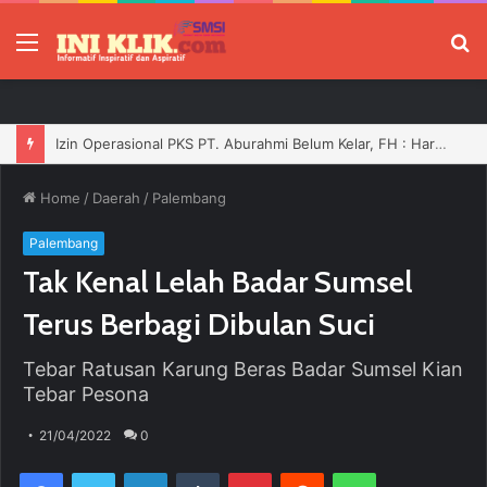
Menu
P
Izin Operasional PKS PT. Aburahmi Belum Kelar, FH : Harusnya Tidak Boleh Bergerak Sebelum Dilengkapi
Home
/
Daerah
/
Palembang
Palembang
Tak Kenal Lelah Badar Sumsel
Terus Berbagi Dibulan Suci
Tebar Ratusan Karung Beras Badar Sumsel Kian
Tebar Pesona
21/04/2022
0
Facebook
Twitter
LinkedIn
Tumblr
Pinterest
Reddit
WhatsApp