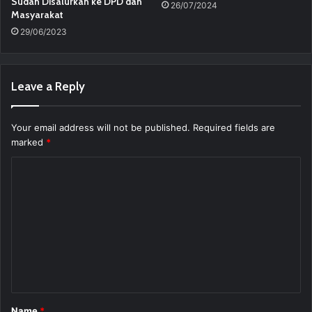
Sudah Disalurkan ke DPD dan
26/07/2024
Masyarakat
29/06/2023
Leave a Reply
Your email address will not be published.
Required fields are
marked
*
C
o
m
m
e
n
t
Name
*