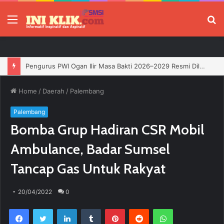
Menu
P
Jelang HUT RI, 3 Sumur Infill Baru di Zona 4 Dukung Kedaulatan Energi
Home
/
Daerah
/
Palembang
Palembang
Bomba Grup Hadiran CSR Mobil
Ambulance, Badar Sumsel
Tancap Gas Untuk Rakyat
20/04/2022
0
Facebook
Twitter
LinkedIn
Tumblr
Pinterest
Reddit
WhatsApp