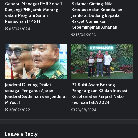
General Manager PHR Zona 1
Selamat Ginting: Nilai
Kunjungi PHE Jambi Merang
Ketulusan dan Kepedulian
dalam Program Safari
Jenderal Dudung kepada
Ramadhan 1445 H
Rakyat Cerminkan
Kepemimpinan Amanah
05/04/2024
18/04/2023
Jenderal Dudung Dinilai
PT Bukit Asam Borong
sebagai Penganut Ajaran
Penghargaan K3 dan Inovasi
Jenderal Sudirman dan Jenderal
Keselamatan Kerja di Naker
M Yusuf
Fest dan ISEA 2024
30/07/2022
23/08/2024
Leave a Reply