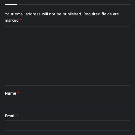
Your email address will not be published.
Required fields are
marked
*
C
o
m
m
e
n
t
Name
*
*
Email
*