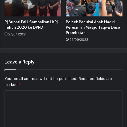
Pj Bupati PALI Sampaikan LKPJ
Polsek Penukal Abab Hadiri
Tahun 2020 ke DPRD
Peresmian Masjid Taqwa Desa
Prambatan
27/04/2021
25/09/2023
Leave a Reply
Your email address will not be published.
Required fields are
marked
*
C
o
m
m