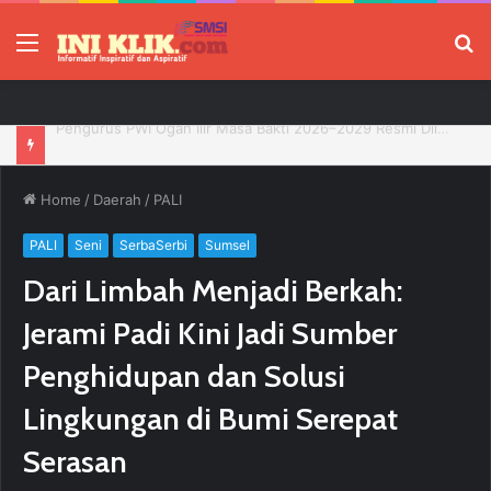
Menu
P
Jelang HUT RI, 3 Sumur Infill Baru di Zona 4 Dukung Kedaulatan Energi
Home
/
Daerah
/
PALI
PALI
Seni
SerbaSerbi
Sumsel
Dari Limbah Menjadi Berkah:
Jerami Padi Kini Jadi Sumber
Penghidupan dan Solusi
Lingkungan di Bumi Serepat
Serasan