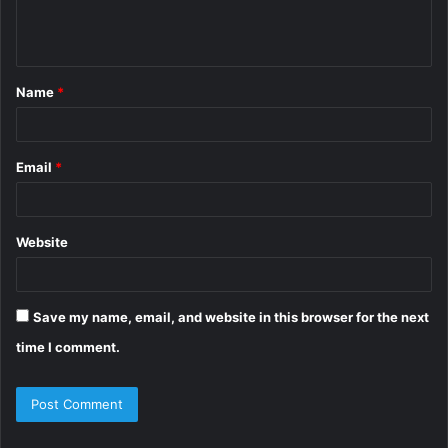
e
n
t
Name
*
*
Email
*
Website
Save my name, email, and website in this browser for the next
time I comment.