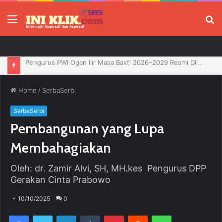
Menu
P
Jelang HUT RI, 3 Sumur Infill Baru di Zona 4 Dukung Kedaulatan Energi
Home
/
SerbaSerbi
SerbaSerbi
Pembangunan yang Lupa
Membahagiakan
Oleh: dr. Zamir Alvi, SH, MH.kes Pengurus DPP
Gerakan Cinta Prabowo
10/10/2025
0
Facebook
Twitter
LinkedIn
Tumblr
Pinterest
Reddit
WhatsApp