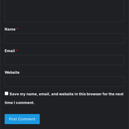
e
n
t
Name
*
*
Email
*
Website
Save my name, email, and website in this browser for the next
time I comment.