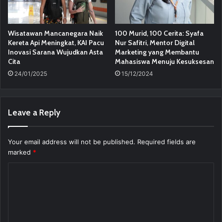
Wisatawan Mancanegara Naik
100 Murid, 100 Cerita: Syafa
Kereta Api Meningkat, KAI Pacu
Nur Safitri, Mentor Digital
Inovasi Sarana Wujudkan Asta
Marketing yang Membantu
Cita
Mahasiswa Menuju Kesuksesan
24/01/2025
15/12/2024
Leave a Reply
Your email address will not be published.
Required fields are
marked
*
C
o
m
m