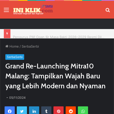
Menu
P
Pengurus PWI Ogan Ilir Masa Bakti 2026–2029 Resmi Dilantik, Siap Perkuat Profesionalisme Wartawan
Home
/
SerbaSerbi
SerbaSerbi
Grand Re-Launching Mitra10
Malang: Tampilkan Wajah Baru
yang Lebih Modern dan Nyaman
05/11/2024
Facebook
Twitter
LinkedIn
Tumblr
Pinterest
Reddit
WhatsApp