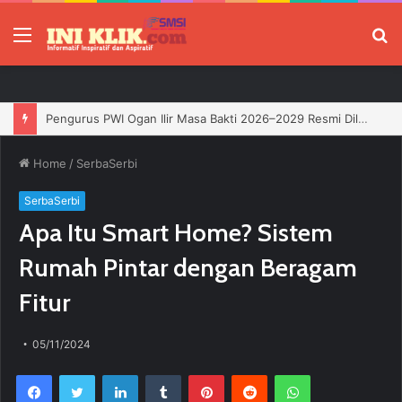
Menu
P
Jelang HUT RI, 3 Sumur Infill Baru di Zona 4 Dukung Kedaulatan Energi
Home
/
SerbaSerbi
SerbaSerbi
Apa Itu Smart Home? Sistem
Rumah Pintar dengan Beragam
Fitur
05/11/2024
Facebook
Twitter
LinkedIn
Tumblr
Pinterest
Reddit
WhatsApp