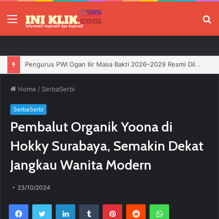
Menu
P
Jelang HUT RI, 3 Sumur Infill Baru di Zona 4 Dukung Kedaulatan Energi
Home
/
SerbaSerbi
SerbaSerbi
Pembalut Organik Yoona di
Hokky Surabaya, Semakin Dekat
Jangkau Wanita Modern
23/10/2024
Facebook
Twitter
LinkedIn
Tumblr
Pinterest
Reddit
WhatsApp