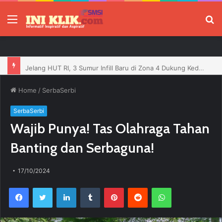
Menu
P
Jelang HUT RI, 3 Sumur Infill Baru di Zona 4 Dukung Kedaulatan Energi
Home
/
SerbaSerbi
SerbaSerbi
Wajib Punya! Tas Olahraga Tahan
Banting dan Serbaguna!
17/10/2024
Facebook
Twitter
LinkedIn
Tumblr
Pinterest
Reddit
WhatsApp